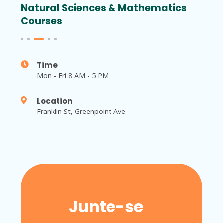
Natural Sciences & Mathematics
Bas
Courses
Gr
Time
Mon - Fri 8 AM - 5 PM
Location
Franklin St, Greenpoint Ave
Junte-se