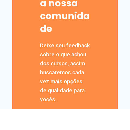
a nossa
comunida
de
Deixe seu feedback
sobre o que achou
dos cursos, assim
buscaremos cada
vez mais opções
de qualidade para
vocês.